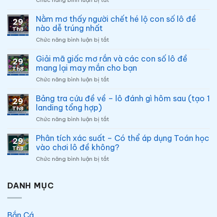
Chức năng bình luận bị tắt
ở
Mơ
bị
Nằm mơ thấy người chết hé lộ con số lô đề
29
truy
nào dễ trúng nhất
Th8
đuổi
Chức năng bình luận bị tắt
ở
giúp
Nằm
bạn
mơ
Giải mã giấc mơ rắn và các con số lô đề
chọn
29
thấy
con
mang lại may mắn cho bạn
Th8
người
số
Chức năng bình luận bị tắt
ở
chết
lô
Giải
hé
đề
mã
Bảng tra cứu đề về – lô đánh gì hôm sau (tạo 1
lộ
chuẩn
29
giấc
con
landing tổng hợp)
xác
Th8
mơ
số
và
Chức năng bình luận bị tắt
ở
rắn
lô
dễ
Bảng
và
đề
trúng
tra
Phân tích xác suất – Có thể áp dụng Toán học
các
nào
29
cứu
con
vào chơi lô đề không?
dễ
Th8
đề
số
trúng
Chức năng bình luận bị tắt
ở
về
lô
nhất
Phân
–
đề
tích
lô
mang
xác
DANH MỤC
đánh
lại
suất
gì
may
–
hôm
mắn
Có
sau
cho
Bắn Cá
thể