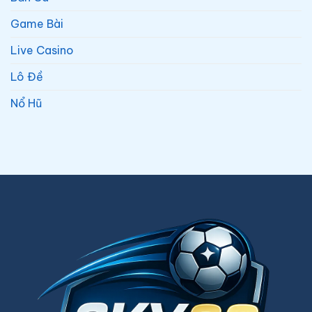
(tạo
bạn
áp
1
Game Bài
dụng
landing
Toán
tổng
học
Live Casino
hợp)
vào
chơi
Lô Đề
lô
đề
Nổ Hũ
không?