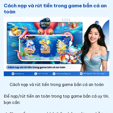
Cách nạp và rút tiền trong game bắn cá an
toàn
Cách nạp và rút tiền trong game bắn cá an toàn
Để nạp/rút tiền an toàn trong top game bắn cá uy tín,
bạn cần: