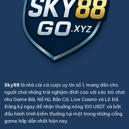
Sky88
là nhà cái cá cược uy tín số 1, mang đến cho
người chơi những trải nghiệm đỉnh cao với các trò chơi
như Game Bài, Nổ Hũ, Bắn Cá, Live Casino và Lô Đề.
Đăng ký ngay để nhận thưởng nóng 100 USDT và bắt
đầu hành trình kiếm thưởng tại một trong những cổng
game hấp dẫn nhất hiện nay.