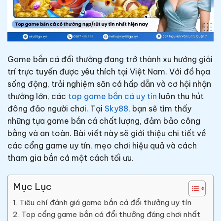
Game bắn cá đổi thưởng đang trở thành xu hướng giải
trí trực tuyến được yêu thích tại Việt Nam. Với đồ họa
sống động, trải nghiệm săn cá hấp dẫn và cơ hội nhận
thưởng lớn, các
top game bắn cá uy tín
luôn thu hút
đông đảo người chơi. Tại
Sky88
, bạn sẽ tìm thấy
những tựa game bắn cá chất lượng, đảm bảo công
bằng và an toàn. Bài viết này sẽ giới thiệu chi tiết về
các cổng game uy tín, mẹo chơi hiệu quả và cách
tham gia bắn cá một cách tối ưu.
Mục Lục
Tiêu chí đánh giá game bắn cá đổi thưởng uy tín
Top cổng game bắn cá đổi thưởng đáng chơi nhất