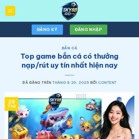
Chuyển
đến
nội
dung
ĐĂNG KÝ
ĐĂNG NHẬP
BẮN CÁ
Top game bắn cá có thưởng
nạp/rút uy tín nhất hiện nay
ĐÃ ĐĂNG TRÊN
THÁNG 8 29, 2025
BỞI
CONTENT
29
Th8