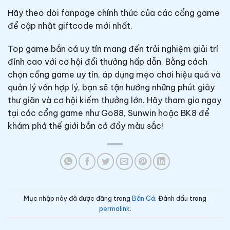
Hãy theo dõi fanpage chính thức của các cổng game
để cập nhật giftcode mới nhất.
Top game bắn cá uy tín mang đến trải nghiệm giải trí
đỉnh cao với cơ hội đổi thưởng hấp dẫn. Bằng cách
chọn cổng game uy tín, áp dụng mẹo chơi hiệu quả và
quản lý vốn hợp lý, bạn sẽ tận hưởng những phút giây
thư giãn và cơ hội kiếm thưởng lớn. Hãy tham gia ngay
tại các cổng game như Go88, Sunwin hoặc BK8 để
khám phá thế giới bắn cá đầy màu sắc!
Mục nhập này đã được đăng trong
Bắn Cá
. Đánh dấu trang
permalink
.