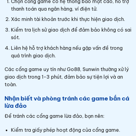
Chọn cổng game có hệ thống bảo mật cao, hỗ trợ
thanh toán qua ngân hàng, ví điện tử.
Xác minh tài khoản trước khi thực hiện giao dịch.
Kiểm tra lịch sử giao dịch để đảm bảo không có sai
sót.
Liên hệ hỗ trợ khách hàng nếu gặp vấn đề trong
quá trình giao dịch.
Các cổng game uy tín như Go88, Sunwin thường xử lý
giao dịch trong 1-3 phút, đảm bảo sự tiện lợi và an
toàn.
Nhận biết và phòng tránh các game bắn cá
lừa đảo
Để tránh các cổng game lừa đảo, bạn nên:
Kiểm tra giấy phép hoạt động của cổng game.