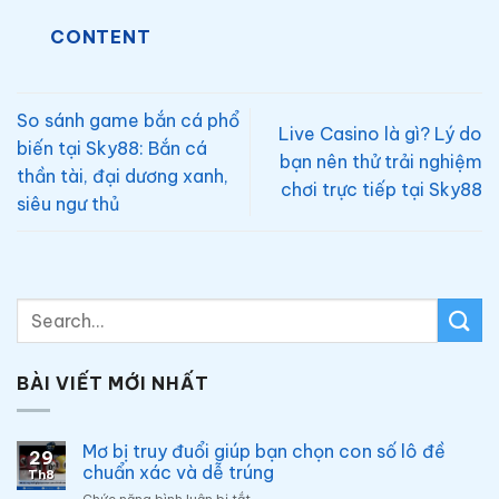
CONTENT
So sánh game bắn cá phổ
Live Casino là gì? Lý do
biến tại Sky88: Bắn cá
bạn nên thử trải nghiệm
thần tài, đại dương xanh,
chơi trực tiếp tại Sky88
siêu ngư thủ
BÀI VIẾT MỚI NHẤT
Mơ bị truy đuổi giúp bạn chọn con số lô đề
29
chuẩn xác và dễ trúng
Th8