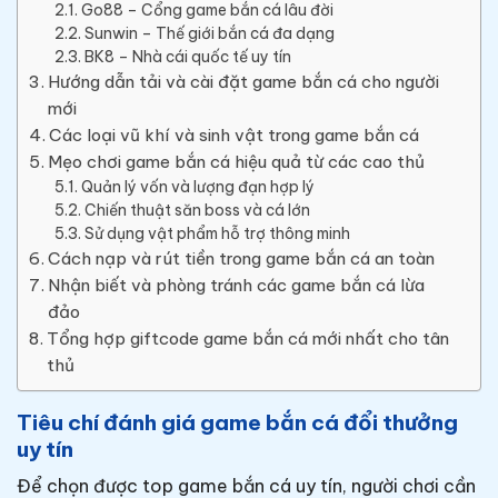
Go88 – Cổng game bắn cá lâu đời
Sunwin – Thế giới bắn cá đa dạng
BK8 – Nhà cái quốc tế uy tín
Hướng dẫn tải và cài đặt game bắn cá cho người
mới
Các loại vũ khí và sinh vật trong game bắn cá
Mẹo chơi game bắn cá hiệu quả từ các cao thủ
Quản lý vốn và lượng đạn hợp lý
Chiến thuật săn boss và cá lớn
Sử dụng vật phẩm hỗ trợ thông minh
Cách nạp và rút tiền trong game bắn cá an toàn
Nhận biết và phòng tránh các game bắn cá lừa
đảo
Tổng hợp giftcode game bắn cá mới nhất cho tân
thủ
Tiêu chí đánh giá game bắn cá đổi thưởng
uy tín
Để chọn được top game bắn cá uy tín, người chơi cần