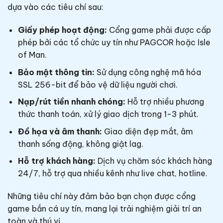
dựa vào các tiêu chí sau:
Giấy phép hoạt động:
Cổng game phải được cấp
phép bởi các tổ chức uy tín như PAGCOR hoặc Isle
of Man.
Bảo mật thông tin:
Sử dụng công nghệ mã hóa
SSL 256-bit để bảo vệ dữ liệu người chơi.
Nạp/rút tiền nhanh chóng:
Hỗ trợ nhiều phương
thức thanh toán, xử lý giao dịch trong 1-3 phút.
Đồ họa và âm thanh:
Giao diện đẹp mắt, âm
thanh sống động, không giật lag.
Hỗ trợ khách hàng:
Dịch vụ chăm sóc khách hàng
24/7, hỗ trợ qua nhiều kênh như live chat, hotline.
Những tiêu chí này đảm bảo bạn chọn được cổng
game bắn cá uy tín, mang lại trải nghiệm giải trí an
toàn và thú vị.