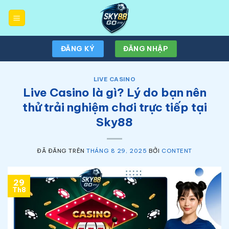
Chuyển
đến
nội
dung
ĐĂNG KÝ
ĐĂNG NHẬP
LIVE CASINO
Live Casino là gì? Lý do bạn nên
thử trải nghiệm chơi trực tiếp tại
Sky88
ĐÃ ĐĂNG TRÊN
THÁNG 8 29, 2025
BỞI
CONTENT
29
Th8