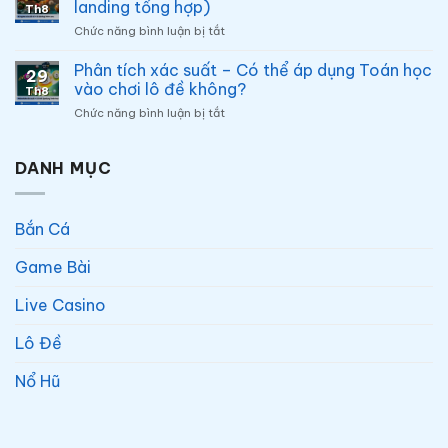
giấc
con
landing tổng hợp)
xác
Th8
mơ
số
và
Chức năng bình luận bị tắt
ở
rắn
lô
dễ
Bảng
và
đề
trúng
tra
Phân tích xác suất – Có thể áp dụng Toán học
các
nào
29
cứu
con
vào chơi lô đề không?
dễ
Th8
đề
số
trúng
Chức năng bình luận bị tắt
ở
về
lô
nhất
Phân
–
đề
tích
lô
mang
xác
DANH MỤC
đánh
lại
suất
gì
may
–
hôm
mắn
Có
sau
cho
Bắn Cá
thể
(tạo
bạn
áp
1
Game Bài
dụng
landing
Toán
tổng
học
Live Casino
hợp)
vào
chơi
Lô Đề
lô
đề
Nổ Hũ
không?