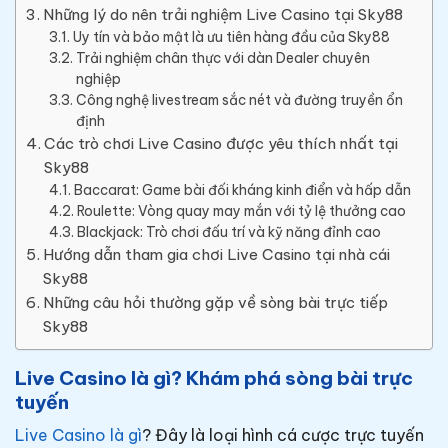
Những lý do nên trải nghiệm Live Casino tại Sky88
Uy tín và bảo mật là ưu tiên hàng đầu của Sky88
Trải nghiệm chân thực với dàn Dealer chuyên
nghiệp
Công nghệ livestream sắc nét và đường truyền ổn
định
Các trò chơi Live Casino được yêu thích nhất tại
Sky88
Baccarat: Game bài đối kháng kinh điển và hấp dẫn
Roulette: Vòng quay may mắn với tỷ lệ thưởng cao
Blackjack: Trò chơi đấu trí và kỹ năng đỉnh cao
Hướng dẫn tham gia chơi Live Casino tại nhà cái
Sky88
Những câu hỏi thường gặp về sòng bài trực tiếp
Sky88
Live Casino là gì? Khám phá sòng bài trực
tuyến
Live Casino là gì
? Đây là loại hình cá cược trực tuyến