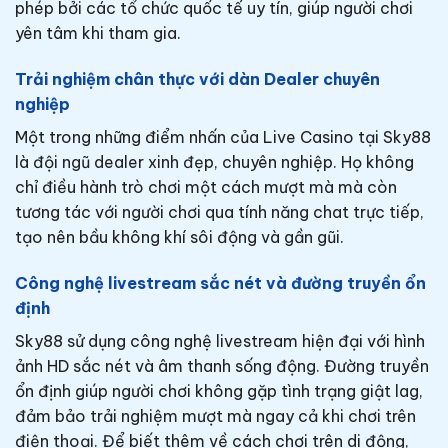
phép bởi các tổ chức quốc tế uy tín, giúp người chơi
yên tâm khi tham gia.
Trải nghiệm chân thực với dàn Dealer chuyên
nghiệp
Một trong những điểm nhấn của Live Casino tại Sky88
là đội ngũ dealer xinh đẹp, chuyên nghiệp. Họ không
chỉ điều hành trò chơi một cách mượt mà mà còn
tương tác với người chơi qua tính năng chat trực tiếp,
tạo nên bầu không khí sôi động và gần gũi.
Công nghệ livestream sắc nét và đường truyền ổn
định
Sky88 sử dụng công nghệ livestream hiện đại với hình
ảnh HD sắc nét và âm thanh sống động. Đường truyền
ổn định giúp người chơi không gặp tình trạng giật lag,
đảm bảo trải nghiệm mượt mà ngay cả khi chơi trên
điện thoại. Để biết thêm về cách chơi trên di động,