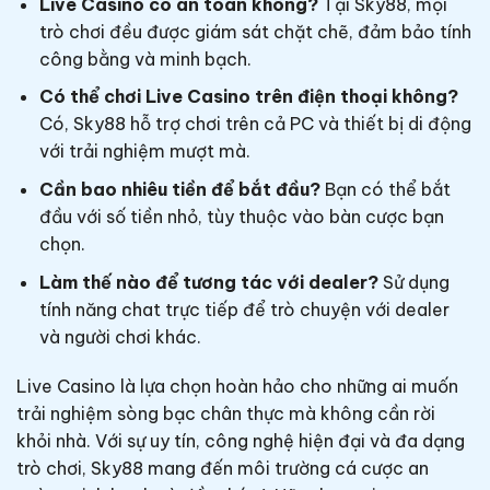
Live Casino có an toàn không?
Tại Sky88, mọi
trò chơi đều được giám sát chặt chẽ, đảm bảo tính
công bằng và minh bạch.
Có thể chơi Live Casino trên điện thoại không?
Có, Sky88 hỗ trợ chơi trên cả PC và thiết bị di động
với trải nghiệm mượt mà.
Cần bao nhiêu tiền để bắt đầu?
Bạn có thể bắt
đầu với số tiền nhỏ, tùy thuộc vào bàn cược bạn
chọn.
Làm thế nào để tương tác với dealer?
Sử dụng
tính năng chat trực tiếp để trò chuyện với dealer
và người chơi khác.
Live Casino là lựa chọn hoàn hảo cho những ai muốn
trải nghiệm sòng bạc chân thực mà không cần rời
khỏi nhà. Với sự uy tín, công nghệ hiện đại và đa dạng
trò chơi, Sky88 mang đến môi trường cá cược an