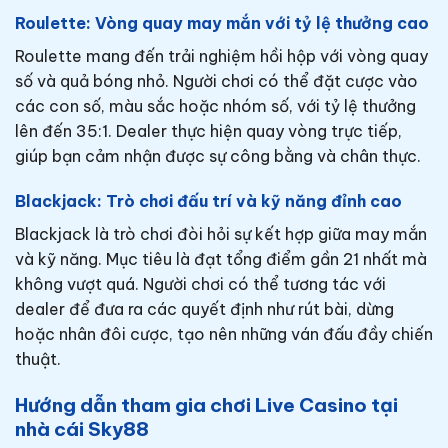
Roulette: Vòng quay may mắn với tỷ lệ thưởng cao
Roulette mang đến trải nghiệm hồi hộp với vòng quay
số và quả bóng nhỏ. Người chơi có thể đặt cược vào
các con số, màu sắc hoặc nhóm số, với tỷ lệ thưởng
lên đến 35:1. Dealer thực hiện quay vòng trực tiếp,
giúp bạn cảm nhận được sự công bằng và chân thực.
Blackjack: Trò chơi đấu trí và kỹ năng đỉnh cao
Blackjack là trò chơi đòi hỏi sự kết hợp giữa may mắn
và kỹ năng. Mục tiêu là đạt tổng điểm gần 21 nhất mà
không vượt quá. Người chơi có thể tương tác với
dealer để đưa ra các quyết định như rút bài, dừng
hoặc nhân đôi cược, tạo nên những ván đấu đầy chiến
thuật.
Hướng dẫn tham gia chơi Live Casino tại
nhà cái Sky88