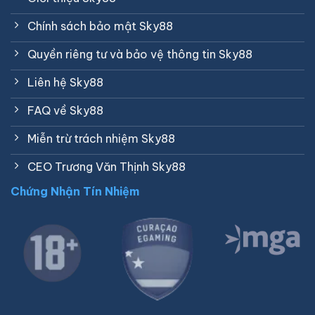
Chính sách bảo mật Sky88
Quyền riêng tư và bảo vệ thông tin Sky88
Liên hệ Sky88
FAQ về Sky88
Miễn trừ trách nhiệm Sky88
CEO Trương Văn Thịnh Sky88
Chứng Nhận Tín Nhiệm