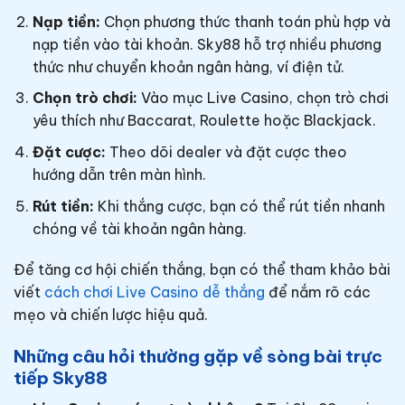
Nạp tiền:
Chọn phương thức thanh toán phù hợp và
nạp tiền vào tài khoản. Sky88 hỗ trợ nhiều phương
thức như chuyển khoản ngân hàng, ví điện tử.
Chọn trò chơi:
Vào mục Live Casino, chọn trò chơi
yêu thích như Baccarat, Roulette hoặc Blackjack.
Đặt cược:
Theo dõi dealer và đặt cược theo
hướng dẫn trên màn hình.
Rút tiền:
Khi thắng cược, bạn có thể rút tiền nhanh
chóng về tài khoản ngân hàng.
Để tăng cơ hội chiến thắng, bạn có thể tham khảo bài
viết
cách chơi Live Casino dễ thắng
để nắm rõ các
mẹo và chiến lược hiệu quả.
Những câu hỏi thường gặp về sòng bài trực
tiếp Sky88