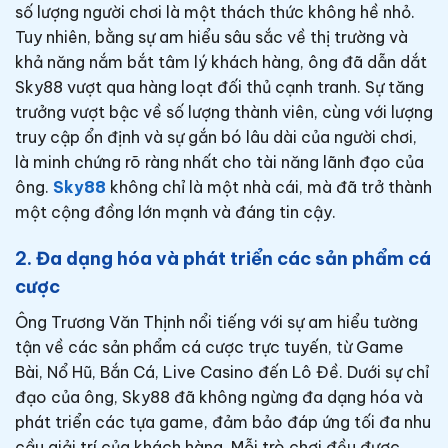
số lượng người chơi là một thách thức không hề nhỏ.
Tuy nhiên, bằng sự am hiểu sâu sắc về thị trường và
khả năng nắm bắt tâm lý khách hàng, ông đã dẫn dắt
Sky88 vượt qua hàng loạt đối thủ cạnh tranh. Sự tăng
trưởng vượt bậc về số lượng thành viên, cùng với lượng
truy cập ổn định và sự gắn bó lâu dài của người chơi,
là minh chứng rõ ràng nhất cho tài năng lãnh đạo của
ông.
Sky88
không chỉ là một nhà cái, mà đã trở thành
một cộng đồng lớn mạnh và đáng tin cậy.
2. Đa dạng hóa và phát triển các sản phẩm cá
cược
Ông Trương Văn Thịnh nổi tiếng với sự am hiểu tường
tận về các sản phẩm cá cược trực tuyến, từ Game
Bài, Nổ Hũ, Bắn Cá, Live Casino đến Lô Đề. Dưới sự chỉ
đạo của ông, Sky88 đã không ngừng đa dạng hóa và
phát triển các tựa game, đảm bảo đáp ứng tối đa nhu
cầu giải trí của khách hàng. Mỗi trò chơi đều được