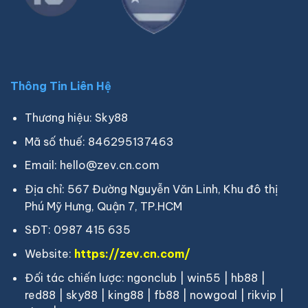
Thông Tin Liên Hệ
Thương hiệu: Sky88
Mã số thuế: 846295137463
Email:
hello@zev.cn.com
Địa chỉ: 567 Đường Nguyễn Văn Linh, Khu đô thị
Phú Mỹ Hưng, Quận 7, TP.HCM
SĐT: 0987 415 635
Website:
https://zev.cn.com/
Đối tác chiến lược:
ngonclub
|
win55
|
hb88
|
red88
|
sky88
|
king88
|
fb88
|
nowgoal
|
rikvip
|