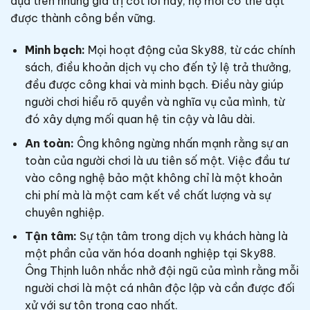
dựa trên những giá trị cốt lõi này, họ mới có thể đạt
được thành công bền vững.
Minh bạch:
Mọi hoạt động của Sky88, từ các chính
sách, điều khoản dịch vụ cho đến tỷ lệ trả thưởng,
đều được công khai và minh bạch. Điều này giúp
người chơi hiểu rõ quyền và nghĩa vụ của mình, từ
đó xây dựng mối quan hệ tin cậy và lâu dài.
An toàn:
Ông không ngừng nhấn mạnh rằng sự an
toàn của người chơi là ưu tiên số một. Việc đầu tư
vào công nghệ bảo mật không chỉ là một khoản
chi phí mà là một cam kết về chất lượng và sự
chuyên nghiệp.
Tận tâm:
Sự tận tâm trong dịch vụ khách hàng là
một phần của văn hóa doanh nghiệp tại Sky88.
Ông Thịnh luôn nhắc nhở đội ngũ của mình rằng mỗi
người chơi là một cá nhân độc lập và cần được đối
xử với sự tôn trọng cao nhất.