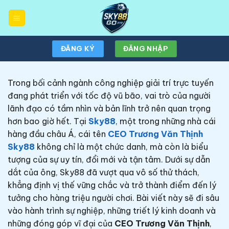
Chuyển
đến
nội
dung
ĐĂNG KÝ
ĐĂNG NHẬP
Trong bối cảnh ngành công nghiệp giải trí trực tuyến
đang phát triển với tốc độ vũ bão, vai trò của người
lãnh đạo có tầm nhìn và bản lĩnh trở nên quan trọng
hơn bao giờ hết. Tại
Sky88
, một trong những nhà cái
hàng đầu châu Á, cái tên
CEO Trương Văn Thịnh
Sky88
không chỉ là một chức danh, mà còn là biểu
tượng của sự uy tín, đổi mới và tận tâm. Dưới sự dẫn
dắt của ông, Sky88 đã vượt qua vô số thử thách,
khẳng định vị thế vững chắc và trở thành điểm đến lý
tưởng cho hàng triệu người chơi. Bài viết này sẽ đi sâu
vào hành trình sự nghiệp, những triết lý kinh doanh và
những đóng góp vĩ đại của
CEO Trương Văn Thịnh
,