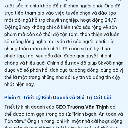
xuất sắc là chìa khóa để giữ chân người chơi. Ông đã
trực tiếp tham gia vào việc tuyển chọn và đào tạo
một đội ngũ hỗ trợ chuyên nghiệp, hoạt động 24/7.
Đội ngũ này không chỉ có kiến thức sâu rộng về sản
phẩm mà còn có thái độ tận tâm, thân thiện và luôn
sẵn sàng lắng nghe mọi vấn đề của người chơi. Từ
những thắc mắc nhỏ nhất đến các sự cố kỹ thuật
phức tạp, mọi yêu cầu đều được giải quyết nhanh
chóng và hiệu quả. Chính điều này đã giúp Sky88 nhận
được vô số phản hồi tích cực từ cộng đồng, củng cố vị
thế là một trong những nhà cái uy tín và đáng tin cậy
nhất hiện nay.
Phần 4: Triết Lý Kinh Doanh và Giá Trị Cốt Lõi
Triết lý kinh doanh của
CEO Trương Văn Thịnh
có
thể được tóm gọn trong ba từ: “Minh bạch, An toàn và
Tận tâm.” Ông tin rằng, chỉ khi một nhà cái hoạt động