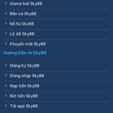
Game bài Sky88
Bắn cá Sky88
Nổ hũ Sky88
Lô đề Sky88
Khuyến mãi Sky88
Hướng Dẫn từ Sky88
Đăng Ký Sky88
Đăng nhập Sky88
Nạp tiền Sky88
Rút tiền Sky88
Tải app Sky88