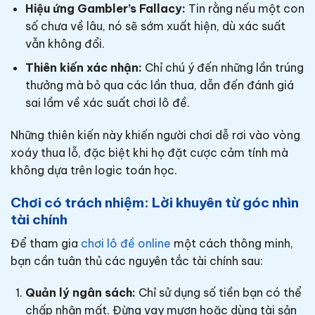
Hiệu ứng Gambler’s Fallacy:
Tin rằng nếu một con
số chưa về lâu, nó sẽ sớm xuất hiện, dù xác suất
vẫn không đổi.
Thiên kiến xác nhận:
Chỉ chú ý đến những lần trúng
thưởng mà bỏ qua các lần thua, dẫn đến đánh giá
sai lầm về xác suất chơi lô đề.
Những thiên kiến này khiến người chơi dễ rơi vào vòng
xoáy thua lỗ, đặc biệt khi họ đặt cược cảm tính mà
không dựa trên logic toán học.
Chơi có trách nhiệm: Lời khuyên từ góc nhìn
tài chính
Để tham gia
chơi lô đề online
một cách thông minh,
bạn cần tuân thủ các nguyên tắc tài chính sau:
Quản lý ngân sách:
Chỉ sử dụng số tiền bạn có thể
chấp nhận mất. Đừng vay mượn hoặc dùng tài sản