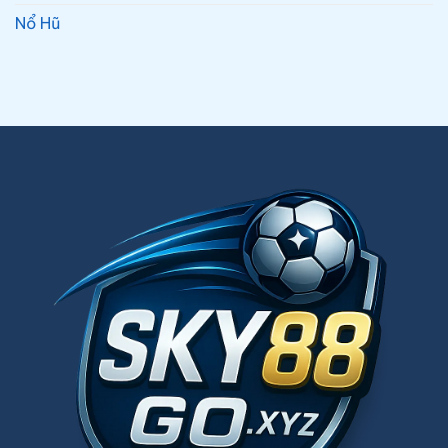
đề
Nổ Hũ
không?