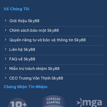
Về Chúng Tôi
Giới thiệu Sky88
Chính sách bảo mật Sky88
Quyền riêng tư và bảo vệ thông tin Sky88
Liên hệ Sky88
FAQ về Sky88
Miễn trừ trách nhiệm Sky88
CEO Trương Văn Thịnh Sky88
Chứng Nhận Tín Nhiệm