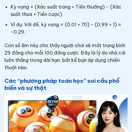
Kỳ vọng = (Xác suất trúng × Tiền thưởng) – (Xác
suất thua × Tiền cược)
Ví dụ: Với đề, kỳ vọng = (0,01 × 70) – (0,99 × 1) =
-0,29.
Con số âm này cho thấy người chơi sẽ mất trung bình
29 đồng cho mỗi 100 đồng cược. Đây là lý do nhà cái
luôn thắng trong dài hạn, bất kể bạn áp dụng chiến
thuật nào.
Các “phương pháp toán học” soi cầu phổ
biến và sự thật