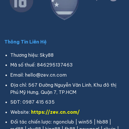
Thông Tin Liên Hệ
Thương hiệu: Sky88
Mã số thuế: 846295137463
Email:
hello@zev.cn.com
Địa chỉ: 567 Đường Nguyễn Văn Linh, Khu đô thị
Phú Mỹ Hưng, Quận 7, TP.HCM
SĐT: 0987 415 635
Website:
https://zev.cn.com/
Đối tác chiến lược:
ngonclub
|
win55
|
hb88
|