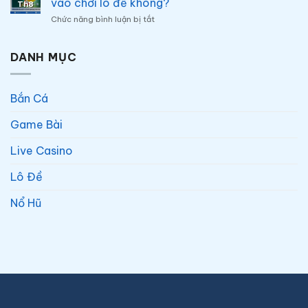
vào chơi lô đề không?
dễ
Th8
đề
số
trúng
Chức năng bình luận bị tắt
ở
về
lô
nhất
Phân
–
đề
tích
lô
mang
xác
DANH MỤC
đánh
lại
suất
gì
may
–
hôm
mắn
Có
sau
cho
Bắn Cá
thể
(tạo
bạn
áp
1
Game Bài
dụng
landing
Toán
tổng
học
Live Casino
hợp)
vào
chơi
Lô Đề
lô
đề
Nổ Hũ
không?