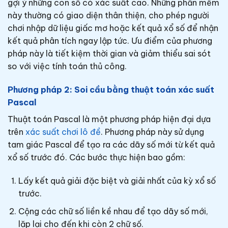
gợi ý những con số có xác suất cao. Những phần mềm
này thường có giao diện thân thiện, cho phép người
chơi nhập dữ liệu giấc mơ hoặc kết quả xổ số để nhận
kết quả phân tích ngay lập tức. Ưu điểm của phương
pháp này là tiết kiệm thời gian và giảm thiểu sai sót
so với việc tính toán thủ công.
Phương pháp 2: Soi cầu bằng thuật toán xác suất
Pascal
Thuật toán Pascal là một phương pháp hiện đại dựa
trên
xác suất chơi lô đề
. Phương pháp này sử dụng
tam giác Pascal để tạo ra các dãy số mới từ kết quả
xổ số trước đó. Các bước thực hiện bao gồm:
Lấy kết quả giải đặc biệt và giải nhất của kỳ xổ số
trước.
Cộng các chữ số liền kề nhau để tạo dãy số mới,
lặp lại cho đến khi còn 2 chữ số.