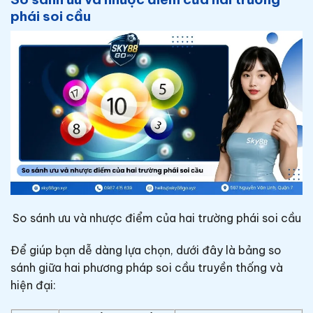
phái soi cầu
So sánh ưu và nhược điểm của hai trường phái soi cầu
Để giúp bạn dễ dàng lựa chọn, dưới đây là bảng so
sánh giữa hai phương pháp soi cầu truyền thống và
hiện đại: