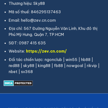
Thương hiệu: Sky88
Mã số thuế: 846295137463
Email:
hello@zev.cn.com
Địa chỉ: 567 Đường Nguyễn Văn Linh, Khu đô thị
Phú Mỹ Hưng, Quận 7, TP.HCM
SĐT: 0987 415 635
Website:
https://zev.cn.com/
Đối tác chiến lược:
ngonclub
|
win55
|
hb88
|
red88
|
sky88
|
king88
|
fb88
|
nowgoal
|
rikvip
|
nbet
|
sv368