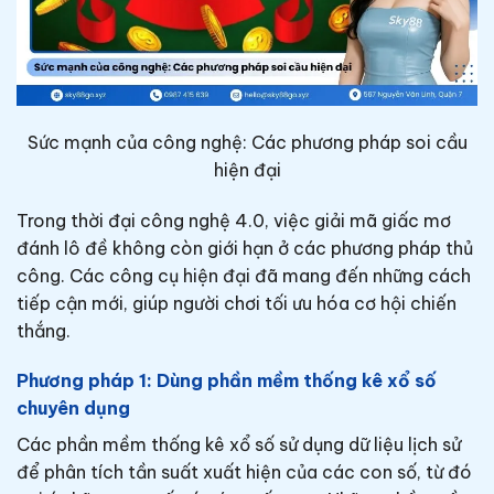
Sức mạnh của công nghệ: Các phương pháp soi cầu
hiện đại
Trong thời đại công nghệ 4.0, việc giải mã giấc mơ
đánh lô đề không còn giới hạn ở các phương pháp thủ
công. Các công cụ hiện đại đã mang đến những cách
tiếp cận mới, giúp người chơi tối ưu hóa cơ hội chiến
thắng.
Phương pháp 1: Dùng phần mềm thống kê xổ số
chuyên dụng
Các phần mềm thống kê xổ số sử dụng dữ liệu lịch sử
để phân tích tần suất xuất hiện của các con số, từ đó