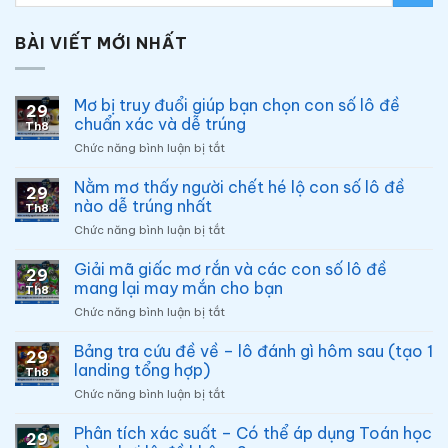
BÀI VIẾT MỚI NHẤT
Mơ bị truy đuổi giúp bạn chọn con số lô đề
29
chuẩn xác và dễ trúng
Th8
Chức năng bình luận bị tắt
ở
Mơ
bị
Nằm mơ thấy người chết hé lộ con số lô đề
29
truy
nào dễ trúng nhất
Th8
đuổi
Chức năng bình luận bị tắt
ở
giúp
Nằm
bạn
mơ
Giải mã giấc mơ rắn và các con số lô đề
chọn
29
thấy
con
mang lại may mắn cho bạn
Th8
người
số
Chức năng bình luận bị tắt
ở
chết
lô
Giải
hé
đề
mã
Bảng tra cứu đề về – lô đánh gì hôm sau (tạo 1
lộ
chuẩn
29
giấc
con
landing tổng hợp)
xác
Th8
mơ
số
và
Chức năng bình luận bị tắt
ở
rắn
lô
dễ
Bảng
và
đề
trúng
tra
Phân tích xác suất – Có thể áp dụng Toán học
các
nào
29
cứu
con