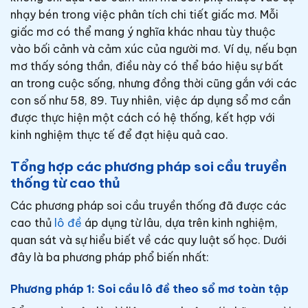
nhạy bén trong việc phân tích chi tiết giấc mơ. Mỗi
giấc mơ có thể mang ý nghĩa khác nhau tùy thuộc
vào bối cảnh và cảm xúc của người mơ. Ví dụ, nếu bạn
mơ thấy sóng thần, điều này có thể báo hiệu sự bất
an trong cuộc sống, nhưng đồng thời cũng gắn với các
con số như 58, 89. Tuy nhiên, việc áp dụng sổ mơ cần
được thực hiện một cách có hệ thống, kết hợp với
kinh nghiệm thực tế để đạt hiệu quả cao.
Tổng hợp các phương pháp soi cầu truyền
thống từ cao thủ
Các phương pháp soi cầu truyền thống đã được các
cao thủ
lô đề
áp dụng từ lâu, dựa trên kinh nghiệm,
quan sát và sự hiểu biết về các quy luật số học. Dưới
đây là ba phương pháp phổ biến nhất:
Phương pháp 1: Soi cầu lô đề theo sổ mơ toàn tập