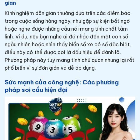
gian
Kinh nghiệm dân gian thường dựa trên các điềm báo
trong cuộc sống hàng ngày, như gặp sự kiện bất ngờ
hoặc nghe được những câu nói mang tính chất tâm
linh. Ví dụ, nếu bạn nghe ai đó nhắc đến một con số
ngẫu nhiên hoặc nhìn thấy biển số xe có số đặc biệt,
điều này có thể được coi là dấu hiệu để đánh lô.
Phương pháp này tuy mang tính chủ quan nhưng lại rất
phổ biến vì sự đơn giản và dễ áp dụng.
Sức mạnh của công nghệ: Các phương
pháp soi cầu hiện đại