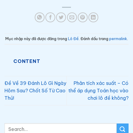
Mục nhập này đã được đăng trong
Lô Đề
. Đánh dấu trang
permalink
.
CONTENT
Đề Về 39 Đánh Lô Gì Ngày
Phân tích xác suất – Có
Hôm Sau? Chốt Số Từ Cao
thể áp dụng Toán học vào
Thủ!
chơi lô đề không?