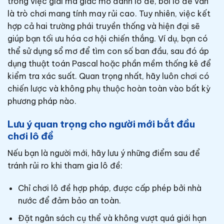
trong việc giải mã giấc mơ đánh lô đề, bởi lô đề vẫn
là trò chơi mang tính may rủi cao. Tuy nhiên, việc kết
hợp cả hai trường phái truyền thống và hiện đại sẽ
giúp bạn tối ưu hóa cơ hội chiến thắng. Ví dụ, bạn có
thể sử dụng sổ mơ để tìm con số ban đầu, sau đó áp
dụng thuật toán Pascal hoặc phần mềm thống kê để
kiểm tra xác suất. Quan trọng nhất, hãy luôn chơi có
chiến lược và không phụ thuộc hoàn toàn vào bất kỳ
phương pháp nào.
Lưu ý quan trọng cho người mới bắt đầu
chơi lô đề
Nếu bạn là người mới, hãy lưu ý những điểm sau để
tránh rủi ro khi tham gia lô đề:
Chỉ chơi lô đề hợp pháp, được cấp phép bởi nhà
nước để đảm bảo an toàn.
Đặt ngân sách cụ thể và không vượt quá giới hạn