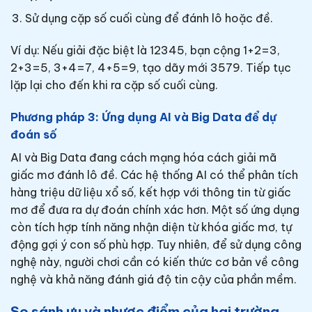
Sử dụng cặp số cuối cùng để đánh lô hoặc đề.
Ví dụ: Nếu giải đặc biệt là 12345, bạn cộng 1+2=3,
2+3=5, 3+4=7, 4+5=9, tạo dãy mới 3579. Tiếp tục
lặp lại cho đến khi ra cặp số cuối cùng.
Phương pháp 3: Ứng dụng AI và Big Data để dự
đoán số
AI và Big Data đang cách mạng hóa cách giải mã
giấc mơ đánh lô đề. Các hệ thống AI có thể phân tích
hàng triệu dữ liệu xổ số, kết hợp với thông tin từ giấc
mơ để đưa ra dự đoán chính xác hơn. Một số ứng dụng
còn tích hợp tính năng nhận diện từ khóa giấc mơ, tự
động gợi ý con số phù hợp. Tuy nhiên, để sử dụng công
nghệ này, người chơi cần có kiến thức cơ bản về công
nghệ và khả năng đánh giá độ tin cậy của phần mềm.
So sánh ưu và nhược điểm của hai trường