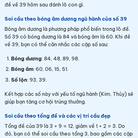
đề về 39 hôm sau đánh lô con gì.
Soi cầu theo bóng âm dương ngũ hành của số 39
Bóng âm dương là phương pháp phổ biến trong lô đề.
Số 39 có bóng dương là 84 và bóng âm là 60. Khi đề
về 39, bạn có thể cân nhắc các cặp số sau:
Bóng dương
: 84, 48, 89, 98.
Bóng âm
: 60, 06, 15, 51.
Số lộn
: 93, 39.
Kết hợp các số này với yếu tố ngũ hành (Kim, Thủy) sẽ
giúp bạn tăng cơ hội trúng thưởng.
Soi cầu theo tổng đề và các vị trí cầu đẹp
Tổng đề của 39 là 3 + 9 = 12, giảm về 1 + 2 = 3. Do
đó, bạn có thể soi cầu theo tổng 3, bao gồm các cặp