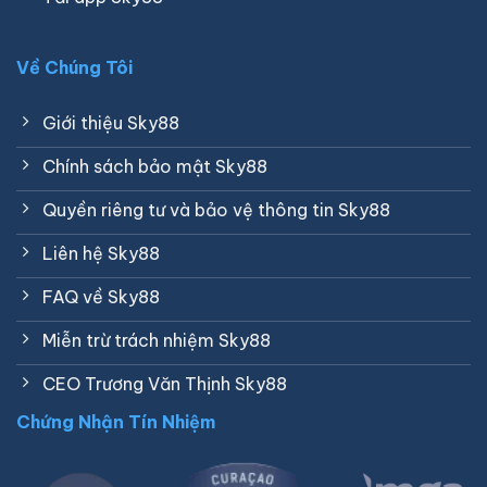
Về Chúng Tôi
Giới thiệu Sky88
Chính sách bảo mật Sky88
Quyền riêng tư và bảo vệ thông tin Sky88
Liên hệ Sky88
FAQ về Sky88
Miễn trừ trách nhiệm Sky88
CEO Trương Văn Thịnh Sky88
Chứng Nhận Tín Nhiệm