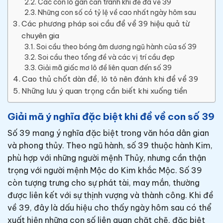
Các con lô gan cần tránh khi đề đã về 39
Những con số có tỷ lệ về cao nhất ngày hôm sau
Các phương pháp soi cầu đề về 39 hiệu quả từ
chuyên gia
Soi cầu theo bóng âm dương ngũ hành của số 39
Soi cầu theo tổng đề và các vị trí cầu đẹp
Giải mã giấc mơ lô đề liên quan đến số 39
Cao thủ chốt dàn đề, lô tô nên đánh khi đề về 39
Những lưu ý quan trọng cần biết khi xuống tiền
Giải mã ý nghĩa đặc biệt khi đề về con số 39
Số 39 mang ý nghĩa đặc biệt trong văn hóa dân gian
và phong thủy. Theo ngũ hành, số 39 thuộc hành Kim,
phù hợp với những người mệnh Thủy, nhưng cần thận
trọng với người mệnh Mộc do Kim khắc Mộc. Số 39
còn tượng trưng cho sự phát tài, may mắn, thường
được liên kết với sự thịnh vượng và thành công. Khi đề
về 39, đây là dấu hiệu cho thấy ngày hôm sau có thể
xuất hiện những con số liên quan chặt chẽ, đặc biệt