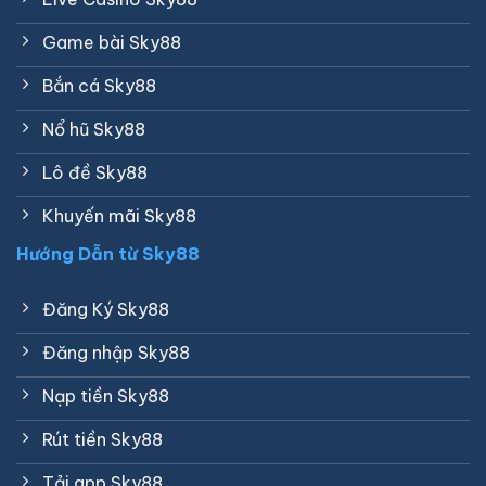
Game bài Sky88
Bắn cá Sky88
Nổ hũ Sky88
Lô đề Sky88
Khuyến mãi Sky88
Hướng Dẫn từ Sky88
Đăng Ký Sky88
Đăng nhập Sky88
Nạp tiền Sky88
Rút tiền Sky88
Tải app Sky88