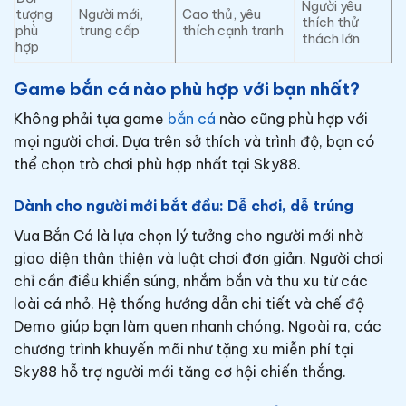
Người yêu
tượng
Người mới,
Cao thủ, yêu
thích thử
phù
trung cấp
thích cạnh tranh
thách lớn
hợp
Game bắn cá nào phù hợp với bạn nhất?
Không phải tựa game
bắn cá
nào cũng phù hợp với
mọi người chơi. Dựa trên sở thích và trình độ, bạn có
thể chọn trò chơi phù hợp nhất tại Sky88.
Dành cho người mới bắt đầu: Dễ chơi, dễ trúng
Vua Bắn Cá là lựa chọn lý tưởng cho người mới nhờ
giao diện thân thiện và luật chơi đơn giản. Người chơi
chỉ cần điều khiển súng, nhắm bắn và thu xu từ các
loài cá nhỏ. Hệ thống hướng dẫn chi tiết và chế độ
Demo giúp bạn làm quen nhanh chóng. Ngoài ra, các
chương trình khuyến mãi như tặng xu miễn phí tại
Sky88 hỗ trợ người mới tăng cơ hội chiến thắng.