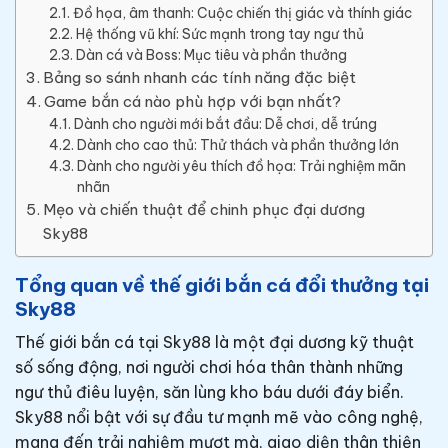
Đồ họa, âm thanh: Cuộc chiến thị giác và thính giác
Hệ thống vũ khí: Sức mạnh trong tay ngư thủ
Dàn cá và Boss: Mục tiêu và phần thưởng
Bảng so sánh nhanh các tính năng đặc biệt
Game bắn cá nào phù hợp với bạn nhất?
Dành cho người mới bắt đầu: Dễ chơi, dễ trúng
Dành cho cao thủ: Thử thách và phần thưởng lớn
Dành cho người yêu thích đồ họa: Trải nghiệm mãn
nhãn
Mẹo và chiến thuật để chinh phục đại dương
Sky88
Tổng quan về thế giới bắn cá đổi thưởng tại
Sky88
Thế giới bắn cá tại Sky88 là một đại dương kỹ thuật
số sống động, nơi người chơi hóa thân thành những
ngư thủ điêu luyện, săn lùng kho báu dưới đáy biển.
Sky88 nổi bật với sự đầu tư mạnh mẽ vào công nghệ,
mang đến trải nghiệm mượt mà, giao diện thân thiện