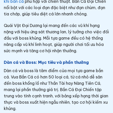
khí bắn cá
phù hợp với chiến thuật. Bắn Cá Đại Chiến
nổi bật với các loại đạn đặc biệt như đạn chùm, đạn
tia chớp, giúp tiêu diệt cá lớn nhanh chóng.
Quái Vật Đại Dương lại mang đến các vũ khí hạng
nặng với hiệu ứng sát thương lan, lý tưởng cho việc đối
đầu với boss khủng. Mỗi tựa game đều có hệ thống
nâng cấp vũ khí linh hoạt, giúp người chơi tối ưu hóa
sức mạnh và tăng cơ hội nhận thưởng.
Dàn cá và Boss: Mục tiêu và phần thưởng
Dàn cá và boss là tâm điểm của mọi tựa game bắn
cá. Vua Bắn Cá có hơn 50 loại cá, từ cá nhỏ dễ săn
đến boss khổng lồ như Thần Tài hay Nàng Tiên Cá,
mang lại phần thưởng giá trị. Bắn Cá Đại Chiến tập
trung vào tính cạnh tranh, với bảng xếp hạng thời gian
thực và boss xuất hiện ngẫu nhiên, tạo cơ hội kiếm xu
khủng.