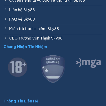
Quyền riêng tư và bảo vệ thông tin Sky88
Liên hệ Sky88
FAQ về Sky88
Miễn trừ trách nhiệm Sky88
CEO Trương Văn Thịnh Sky88
Chứng Nhận Tín Nhiệm
Thông Tin Liên Hệ