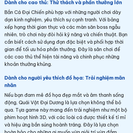
Dành cho cao thủ: Thử thách và phần thưởng lớn
Bắn Cá Đại Chiến phù hợp với những người chơi dày
dạn kinh nghiệm, yêu thích sự cạnh tranh. Với bảng
xếp hạng thời gian thực và các màn săn boss ngẫu
nhiên, trò chơi này đòi hỏi kỹ năng và chiến thuật. Bạn
cần biết cách sử dụng đạn đặc biệt và phối hợp thời
gian để tối ưu hóa phần thưởng. Đây là sân chơi để
các cao thủ thể hiện tài năng và chinh phục những
khoản thưởng khủng.
Dành cho người yêu thích đồ họa: Trải nghiệm mãn
nhãn
Nếu bạn đam mê đồ họa đẹp mắt và âm thanh sống
động, Quái Vật Đại Dương là lựa chọn không thể bỏ
qua. Tựa game này mang đến trải nghiệm như một bộ
phim hoạt hình 3D, với các loài cá được thiết kế tỉ mỉ
và hiệu ứng bắn súng hoành tráng. Đây là lựa chọn
hoàn hảo cho những ai muốn vừa giải trí vừa đắm