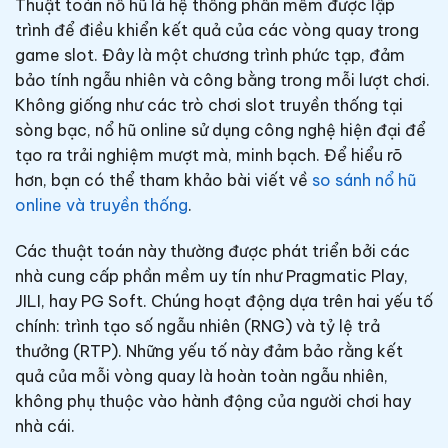
Thuật toán nổ hũ là hệ thống phần mềm được lập
trình để điều khiển kết quả của các vòng quay trong
game slot. Đây là một chương trình phức tạp, đảm
bảo tính ngẫu nhiên và công bằng trong mỗi lượt chơi.
Không giống như các trò chơi slot truyền thống tại
sòng bạc, nổ hũ online sử dụng công nghệ hiện đại để
tạo ra trải nghiệm mượt mà, minh bạch. Để hiểu rõ
hơn, bạn có thể tham khảo bài viết về
so sánh nổ hũ
online và truyền thống
.
Các thuật toán này thường được phát triển bởi các
nhà cung cấp phần mềm uy tín như Pragmatic Play,
JILI, hay PG Soft. Chúng hoạt động dựa trên hai yếu tố
chính: trình tạo số ngẫu nhiên (RNG) và tỷ lệ trả
thưởng (RTP). Những yếu tố này đảm bảo rằng kết
quả của mỗi vòng quay là hoàn toàn ngẫu nhiên,
không phụ thuộc vào hành động của người chơi hay
nhà cái.