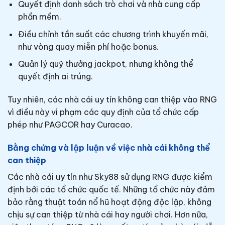
Quyết định danh sách trò chơi và nhà cung cấp
phần mềm.
Điều chỉnh tần suất các chương trình khuyến mãi,
như vòng quay miễn phí hoặc bonus.
Quản lý quỹ thưởng jackpot, nhưng không thể
quyết định ai trúng.
Tuy nhiên, các nhà cái uy tín không can thiệp vào RNG
vì điều này vi phạm các quy định của tổ chức cấp
phép như PAGCOR hay Curacao.
Bằng chứng và lập luận về việc nhà cái không thể
can thiệp
Các nhà cái uy tín như Sky88 sử dụng RNG được kiểm
định bởi các tổ chức quốc tế. Những tổ chức này đảm
bảo rằng thuật toán nổ hũ hoạt động độc lập, không
chịu sự can thiệp từ nhà cái hay người chơi. Hơn nữa,