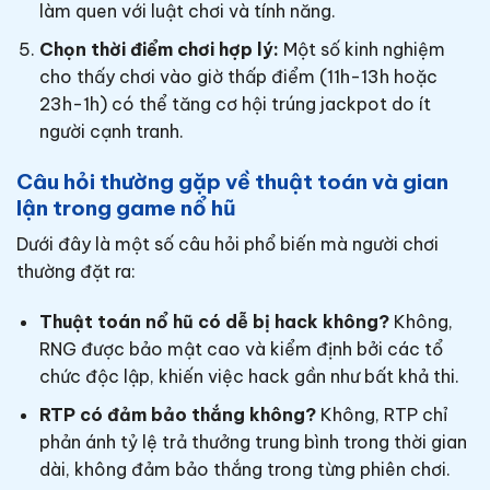
làm quen với luật chơi và tính năng.
Chọn thời điểm chơi hợp lý:
Một số kinh nghiệm
cho thấy chơi vào giờ thấp điểm (11h-13h hoặc
23h-1h) có thể tăng cơ hội trúng jackpot do ít
người cạnh tranh.
Câu hỏi thường gặp về thuật toán và gian
lận trong game nổ hũ
Dưới đây là một số câu hỏi phổ biến mà người chơi
thường đặt ra:
Thuật toán nổ hũ có dễ bị hack không?
Không,
RNG được bảo mật cao và kiểm định bởi các tổ
chức độc lập, khiến việc hack gần như bất khả thi.
RTP có đảm bảo thắng không?
Không, RTP chỉ
phản ánh tỷ lệ trả thưởng trung bình trong thời gian
dài, không đảm bảo thắng trong từng phiên chơi.