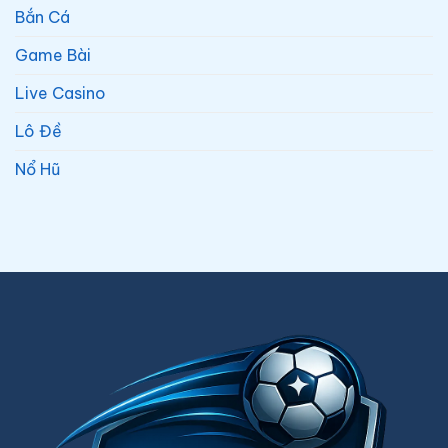
Có
sau
cho
Bắn Cá
thể
(tạo
bạn
áp
1
Game Bài
dụng
landing
Toán
tổng
học
Live Casino
hợp)
vào
chơi
Lô Đề
lô
đề
Nổ Hũ
không?