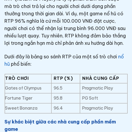
mà trò chơi trả lại cho người chơi dưới dạng phần
thưởng trong thời gian dài. Ví dụ, một game nổ hũ có
RTP 96% nghĩa là cứ mỗi 100.000 VNĐ đặt cược,
người chơi có thể nhận lại trung bình 96.000 VNĐ sau
nhiều lượt quay. Tuy nhiên, RTP không đảm bảo thắng
lợi trong ngắn hạn mà chỉ phản ánh xu hướng dài hạn.
Dưới đây là bảng so sánh RTP của một số trò chơi
nổ
hũ
phổ biến:
TRÒ CHƠI
RTP (%)
NHÀ CUNG CẤP
Gates of Olympus
96.5
Pragmatic Play
Fortune Tiger
95.8
PG Soft
Sweet Bonanza
96.4
Pragmatic Play
Sự khác biệt giữa các nhà cung cấp phần mềm
game