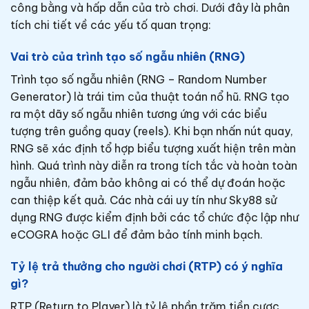
công bằng và hấp dẫn của trò chơi. Dưới đây là phân
tích chi tiết về các yếu tố quan trọng:
Vai trò của trình tạo số ngẫu nhiên (RNG)
Trình tạo số ngẫu nhiên (RNG – Random Number
Generator) là trái tim của thuật toán nổ hũ. RNG tạo
ra một dãy số ngẫu nhiên tương ứng với các biểu
tượng trên guồng quay (reels). Khi bạn nhấn nút quay,
RNG sẽ xác định tổ hợp biểu tượng xuất hiện trên màn
hình. Quá trình này diễn ra trong tích tắc và hoàn toàn
ngẫu nhiên, đảm bảo không ai có thể dự đoán hoặc
can thiệp kết quả. Các nhà cái uy tín như Sky88 sử
dụng RNG được kiểm định bởi các tổ chức độc lập như
eCOGRA hoặc GLI để đảm bảo tính minh bạch.
Tỷ lệ trả thưởng cho người chơi (RTP) có ý nghĩa
gì?
RTP (Return to Player) là tỷ lệ phần trăm tiền cược