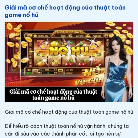
Giải mã cơ chế hoạt động của thuật toán
game nổ hũ
Giải mã cơ chế hoạt động của thuật toán game nổ hũ
Để hiểu rõ cách thuật toán nổ hũ vận hành, chúng ta
cần đi sâu vào các thành phần cốt lõi tạo nên sự