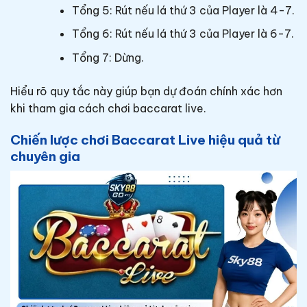
Tổng 5: Rút nếu lá thứ 3 của Player là 4-7.
Tổng 6: Rút nếu lá thứ 3 của Player là 6-7.
Tổng 7: Dừng.
Hiểu rõ quy tắc này giúp bạn dự đoán chính xác hơn
khi tham gia cách chơi baccarat live.
Chiến lược chơi Baccarat Live hiệu quả từ
chuyên gia