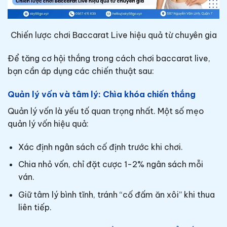
Chiến lược chơi Baccarat Live hiệu quả từ chuyên gia
Để tăng cơ hội thắng trong cách chơi baccarat live,
bạn cần áp dụng các chiến thuật sau:
Quản lý vốn và tâm lý: Chìa khóa chiến thắng
Quản lý vốn là yếu tố quan trọng nhất. Một số mẹo
quản lý vốn hiệu quả:
Xác định ngân sách cố định trước khi chơi.
Chia nhỏ vốn, chỉ đặt cược 1-2% ngân sách mỗi
ván.
Giữ tâm lý bình tĩnh, tránh “cố đấm ăn xôi” khi thua
liên tiếp.