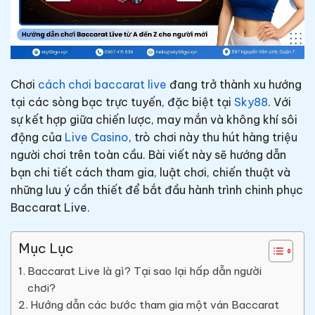
Chơi
cách chơi baccarat live
đang trở thành xu hướng
tại các sòng bạc trực tuyến, đặc biệt tại
Sky88
. Với
sự kết hợp giữa chiến lược, may mắn và không khí sôi
động của
Live Casino
, trò chơi này thu hút hàng triệu
người chơi trên toàn cầu. Bài viết này sẽ hướng dẫn
bạn chi tiết cách tham gia, luật chơi, chiến thuật và
những lưu ý cần thiết để bắt đầu hành trình chinh phục
Baccarat Live.
Mục Lục
Baccarat Live là gì? Tại sao lại hấp dẫn người
chơi?
Hướng dẫn các bước tham gia một ván Baccarat