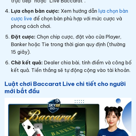
trực tiếp” hoặc “Live Baccarat”.
Lựa chọn bàn cược:
Xem hướng dẫn
lựa chọn bàn
cược live
để chọn bàn phù hợp với mức cược và
phong cách chơi.
Đặt cược:
Chọn chip cược, đặt vào cửa Player,
Banker hoặc Tie trong thời gian quy định (thường
15 giây).
Chờ kết quả:
Dealer chia bài, tính điểm và công bố
kết quả. Tiền thắng sẽ tự động cộng vào tài khoản.
Luật chơi Baccarat Live chi tiết cho người
mới bắt đầu