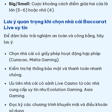
Big/Small:
Cược khoảng cách điểm giữa hai cửa là
lớn (5-6) hoặc nhỏ (4).
Lưu ý quan trọng khi chọn nhà cái Baccarat
Live uy tín
Để đảm bảo trải nghiệm an toàn và công bằng, hãy
lưu ý:
Chọn nhà cái có giấy phép hoạt động hợp pháp
(Curacao, Malta Gaming).
Kiểm tra hệ thống bảo mật và thanh toán nhanh
chóng.
Ưu tiên nhà cái có sảnh Live Casino từ các nhà
cung cấp uy tín như Evolution Gaming, Asia
Gaming.
Đọc kỹ các chương trình khuyến mãi và điều khoản
sử dụng.