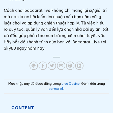
Cách chơi baccarat live không chỉ mang lại sự giải trí
mà còn là cơ hội kiếm lợi nhuận nếu bạn nắm vững
luật chơi và áp dụng chiến thuật hợp lý. Từ việc hiểu
rõ quy tắc, quản lý vốn đến lựa chọn nhà cái uy tín, tất
cả đều góp phần tạo nên trải nghiệm chơi tuyệt vời.
Hãy bắt đầu hành trình của bạn với Baccarat Live tại
Sky88 ngay hôm nay!
Mục nhập này đã được đăng trong
Live Casino
. Đánh dấu trang
permalink
.
CONTENT