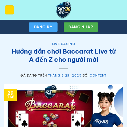
Chuyển
đến
nội
dung
ĐĂNG KÝ
ĐĂNG NHẬP
LIVE CASINO
Hướng dẫn chơi Baccarat Live từ
A đến Z cho người mới
ĐÃ ĐĂNG TRÊN
THÁNG 8 29, 2025
BỞI
CONTENT
29
Th8