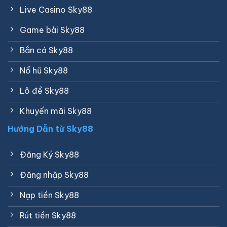
Live Casino Sky88
Game bài Sky88
Bắn cá Sky88
Nổ hũ Sky88
Lô đề Sky88
Khuyến mãi Sky88
Hướng Dẫn từ Sky88
Đăng Ký Sky88
Đăng nhập Sky88
Nạp tiền Sky88
Rút tiền Sky88