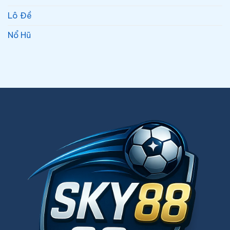
vào
chơi
Lô Đề
lô
đề
Nổ Hũ
không?