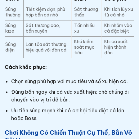
Súng
Tiết kiệm đạn, phù
Sát thương
Khi tích lũy xu
thường
hợp bắn cá nhỏ
thấp
từ cá nhỏ
Súng
Sát thương cao,
Tốn nhiều
Khi nhắm vào
laze
bắn xuyên
xu
cá đặc biệt
Khó kiểm
Khi cá xuất
Súng
Lan tỏa sát thương,
soát mục
hiện thành
điện
hiệu quả với đàn cá
tiêu
đàn
Cách khắc phục:
Chọn súng phù hợp với mục tiêu và số xu hiện có.
Đừng bắn ngay khi cá vừa xuất hiện; chờ chúng di
chuyển vào vị trí dễ bắn.
Ưu tiên súng mạnh khi có cơ hội tiêu diệt cá lớn
hoặc Boss.
Chơi Không Có Chiến Thuật Cụ Thể, Bắn Vô