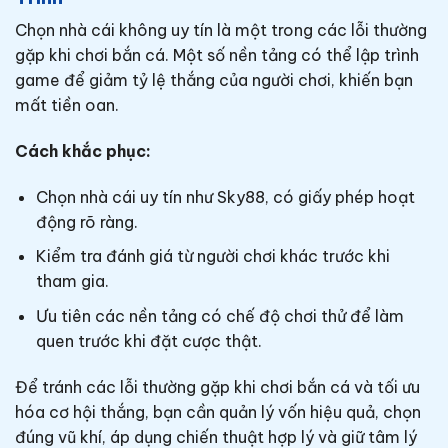
Chọn nhà cái không uy tín là một trong các lỗi thường
gặp khi chơi bắn cá. Một số nền tảng có thể lập trình
game để giảm tỷ lệ thắng của người chơi, khiến bạn
mất tiền oan.
Cách khắc phục:
Chọn nhà cái uy tín như Sky88, có giấy phép hoạt
động rõ ràng.
Kiểm tra đánh giá từ người chơi khác trước khi
tham gia.
Ưu tiên các nền tảng có chế độ chơi thử để làm
quen trước khi đặt cược thật.
Để tránh các lỗi thường gặp khi chơi bắn cá và tối ưu
hóa cơ hội thắng, bạn cần quản lý vốn hiệu quả, chọn
đúng vũ khí, áp dụng chiến thuật hợp lý và giữ tâm lý