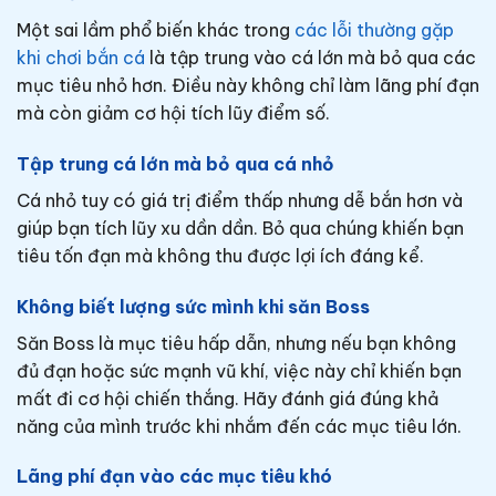
Một sai lầm phổ biến khác trong
các lỗi thường gặp
khi chơi bắn cá
là tập trung vào cá lớn mà bỏ qua các
mục tiêu nhỏ hơn. Điều này không chỉ làm lãng phí đạn
mà còn giảm cơ hội tích lũy điểm số.
Tập trung cá lớn mà bỏ qua cá nhỏ
Cá nhỏ tuy có giá trị điểm thấp nhưng dễ bắn hơn và
giúp bạn tích lũy xu dần dần. Bỏ qua chúng khiến bạn
tiêu tốn đạn mà không thu được lợi ích đáng kể.
Không biết lượng sức mình khi săn Boss
Săn Boss là mục tiêu hấp dẫn, nhưng nếu bạn không
đủ đạn hoặc sức mạnh vũ khí, việc này chỉ khiến bạn
mất đi cơ hội chiến thắng. Hãy đánh giá đúng khả
năng của mình trước khi nhắm đến các mục tiêu lớn.
Lãng phí đạn vào các mục tiêu khó