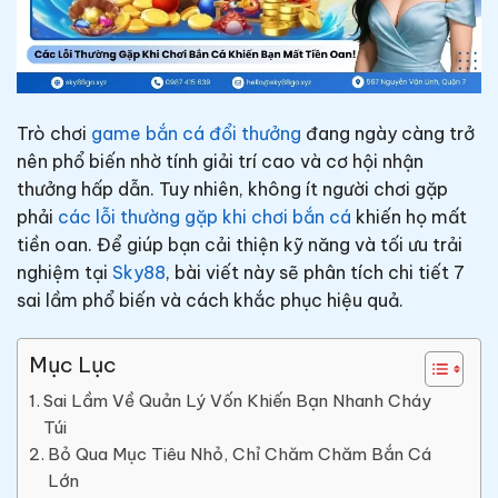
Trò chơi
game bắn cá đổi thưởng
đang ngày càng trở
nên phổ biến nhờ tính giải trí cao và cơ hội nhận
thưởng hấp dẫn. Tuy nhiên, không ít người chơi gặp
phải
các lỗi thường gặp khi chơi bắn cá
khiến họ mất
tiền oan. Để giúp bạn cải thiện kỹ năng và tối ưu trải
nghiệm tại
Sky88
, bài viết này sẽ phân tích chi tiết 7
sai lầm phổ biến và cách khắc phục hiệu quả.
Mục Lục
Sai Lầm Về Quản Lý Vốn Khiến Bạn Nhanh Cháy
Túi
Bỏ Qua Mục Tiêu Nhỏ, Chỉ Chăm Chăm Bắn Cá
Lớn