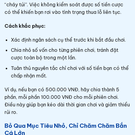
“cháy túi”. Việc không kiểm soát được số tiền cược
có thể khiến bạn rơi vào tình trạng thua lỗ liên tục.
Cách khắc phục:
Xác định ngân sách cụ thể trước khi bắt đầu chơi.
Chia nhỏ số vốn cho từng phiên chơi, tránh đặt
cược toàn bộ trong một lần.
Tuân thủ nguyên tắc chỉ chơi với số tiền bạn có thể
chấp nhận mất.
Ví dụ, nếu bạn có 500.000 VNĐ, hãy chia thành 5
phần, mỗi phần 100.000 VNĐ cho mỗi phiên chơi.
Điều này giúp bạn kéo dài thời gian chơi và giảm thiểu
rủi ro.
Bỏ Qua Mục Tiêu Nhỏ, Chỉ Chăm Chăm Bắn
Cá Lớn