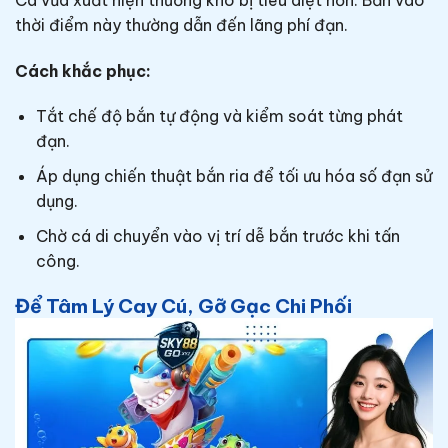
thời điểm này thường dẫn đến lãng phí đạn.
Cách khắc phục:
Tắt chế độ bắn tự động và kiểm soát từng phát
đạn.
Áp dụng chiến thuật bắn ria để tối ưu hóa số đạn sử
dụng.
Chờ cá di chuyển vào vị trí dễ bắn trước khi tấn
công.
Để Tâm Lý Cay Cú, Gỡ Gạc Chi Phối