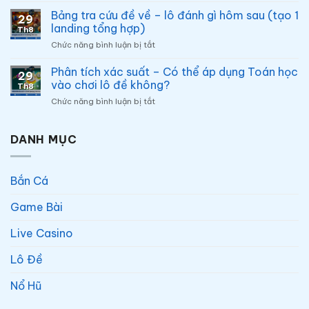
hé
đề
mã
Bảng tra cứu đề về – lô đánh gì hôm sau (tạo 1
lộ
chuẩn
29
giấc
con
landing tổng hợp)
xác
Th8
mơ
số
và
Chức năng bình luận bị tắt
ở
rắn
lô
dễ
Bảng
và
đề
trúng
tra
Phân tích xác suất – Có thể áp dụng Toán học
các
nào
29
cứu
con
vào chơi lô đề không?
dễ
Th8
đề
số
trúng
Chức năng bình luận bị tắt
ở
về
lô
nhất
Phân
–
đề
tích
lô
mang
xác
DANH MỤC
đánh
lại
suất
gì
may
–
hôm
mắn
Có
sau
cho
Bắn Cá
thể
(tạo
bạn
áp
1
Game Bài
dụng
landing
Toán
tổng
học
Live Casino
hợp)
vào
chơi
Lô Đề
lô
đề
Nổ Hũ
không?